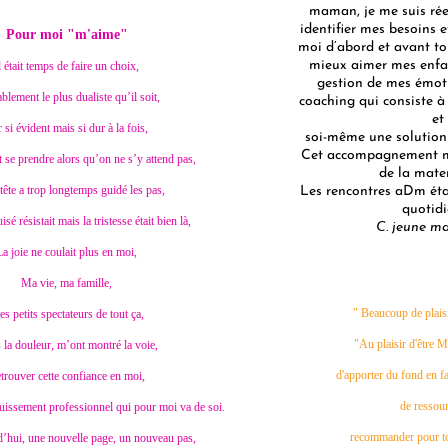
maman, je me suis réel
identifier mes besoins e
Pour moi "m'aime"
moi d’abord et avant to
mieux aimer mes enfant
l était temps de faire un choix,
gestion de mes émoti
blement le plus dualiste qu’il soit,
coaching qui consiste à 
et
 si évident mais si dur à la fois,
soi-même une solution 
Cet accompagnement m’
t se prendre alors qu’on ne s’y attend pas,
de la mate
 tête a trop longtemps guidé les pas,
Les rencontres aDm éta
quotidi
sé résistait mais la tristesse était bien là,
C. jeune m
La joie ne coulait plus en moi,
Ma vie, ma famille,
" Beaucoup de plais
s petits spectateurs de tout ça,
"Au plaisir d'être M
la douleur, m’ont montré la voie,
d'apporter du fond en f
trouver cette confiance en moi,
de ressour
ouissement professionnel qui pour moi va de soi.
recommander pour tou
d’hui, une nouvelle page, un nouveau pas,