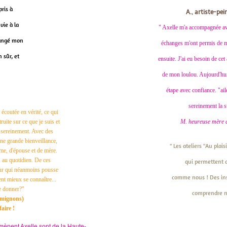
pris à
A., artiste-pe
vie à la
" Axelle m'a accompagnée av
changé mon
échanges m'ont permis de m
 sûr, et
ensuite. J'ai eu besoin de c
de mon loulou. Aujourd'hui 
étape avec confiance. "a
sereinement la s
écoutée en vérité, ce qui
uite sur ce que je suis et
M. heureuse mère d'
 sereinement. Avec des
une grande bienveillance,
" Les ateliers "Au pla
mme, d'épouse et de mère.
 au quotidien. De ces
qui permettent d
eur qui néanmoins pousse
comme nous ! Des inst
nt mieux se connaître...
e donner?"
comprendre n
 mignons)
faire !
 mènent Axelle sont de la Haute-