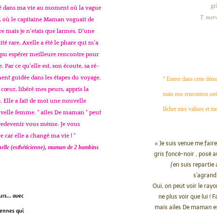
gr
ré dans ma vie au moment où la vague
T. merv
 où le capitaine Maman voguait de
être mais je n’etais que larmes. D’une
té rare, Axelle a été le phare qui m’a
s pu espérer meilleure rencontre pour
. Par ce qu’elle est, son écoute, sa ré-
ent guidée dans les étapes du voyage.
“ Entrer dans cette déma
 cœur, libéré mes peurs, appris la
mais nos rencontres ont
Elle a fait de moi une nouvelle
lâcher mes valises et me
elle femme. " ailes De maman " peut
 redevenir vous même. Je vous
car elle a changé ma vie ! "
« Je suis venue me fai
nelle (esthéticienne), maman de 2 bambins
gris foncé-noir , posé 
j'en suis repartie
s’agrand
Oui, on peut voir le rayo
rs... avec
ne plus voir que lui ! F
mais ailes De maman es
diennes qui