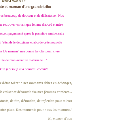
Merci Axelle ! »
inte et maman d'une grande tribu
ec beaucoup de douceur et de délicatesse . Nos
e retrouver en tant que femme d'abord et mère
et accompagnement après le première anniversaire
j'attends le deuxième et aborde cette nouvelle
iles De maman" m'a donné les clés pour vivre
uite de mon aventure maternelle ! "
un p'tit loup et à nouveau enceinte...
isir d'être Mère" ? Des moments riches en échanges,
e croiser et découvrir d'autres femmes et mères...
ants, de rire, d'émotion, de reflexion pour mieux
otre place. Des moments pour nous les mamans."
N., maman d'ado