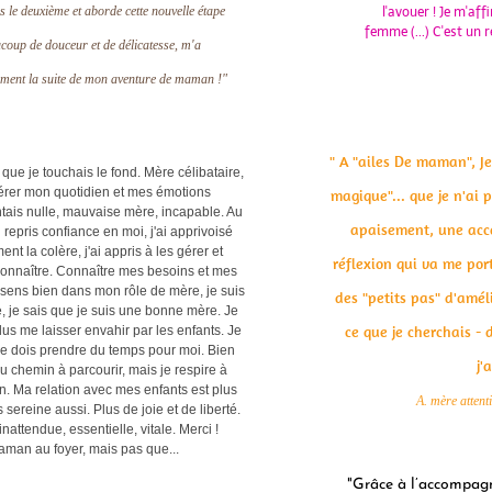
s le deuxième et aborde cette nouvelle étape
l'avouer ! Je m'aff
femme (...) C'est un
ucoup de douceur et de délicatesse, m'a
nement la suite de mon aventure de maman !"
" A "ailes De maman", J
 que je touchais le fond. Mère célibataire,
 gérer mon quotidien et mes émotions
magique"... que je n'ai 
tais nulle, mauvaise mère, incapable. Au
apaisement, une acce
ai repris confiance en moi, j'ai apprivoisé
t la colère, j'ai appris à les gérer et
réflexion qui va me por
e connaître. Connaître mes besoins et mes
e sens bien dans mon rôle de mère, je suis
des "petits pas" d'amél
e, je sais que je suis une bonne mère. Je
ce que je cherchais - 
plus me laisser envahir par les enfants. Je
e dois prendre du temps pour moi. Bien
j'
 du chemin à parcourir, mais je respire à
en. Ma relation avec mes enfants est plus
A. mère attent
 sereine aussi. Plus de joie et de liberté.
nattendue, essentielle, vitale. Merci !
aman au foyer, mais pas que...
"Grâce à l’accompagn