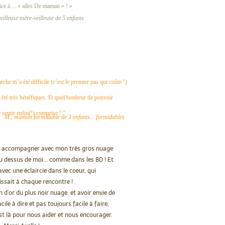
âce à… « ailes De maman » ! »
eilleuse mère-veilleuse de 5 enfants
rche m’a été difficile (c’est le premier pas qui coûte !)
 été très bénéfiques. Et quel bonheur de pouvoir
 sentir enfin(!) comprise ! ”
M., maman formidable de 3 enfants... formidables
re accompagner avec mon très gros nuage
au dessus de moi... comme dans les BD ! Et
 avec une éclaircie dans le coeur, qui
issait à chaque rencontre !
n d’or du plus noir nuage, et avoir envie de
acile à dire et pas toujours facile à faire,
t là pour nous aider et nous encourager.