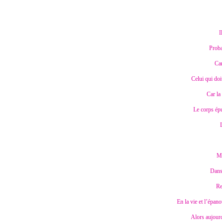
I
Proba
Car
Celui qui doi
Car la
Le corps épui
Me
Dans 
Re
En la vie et l’épan
Alors aujour