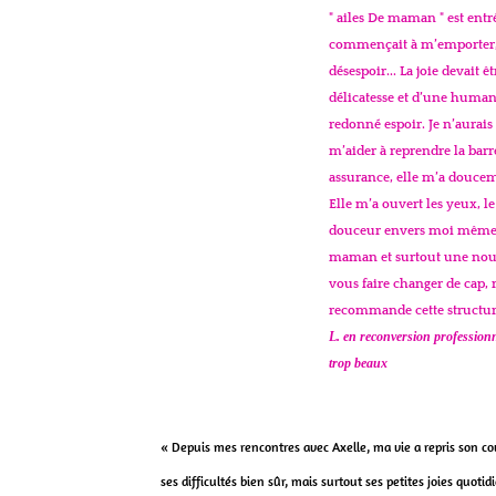
" ailes De maman " est ent
commençait à m’emporter,
désespoir... La joie devait 
délicatesse et d’une humani
redonné espoir. Je n’aurai
m’aider à reprendre la barre
assurance, elle m’a doucem
Elle m’a ouvert les yeux, le
douceur envers moi même. 
maman et surtout une nouv
vous faire changer de cap,
recommande cette structure 
L. en reconversion profession
trop beaux
« Depuis mes rencontres avec Axelle, ma vie a repris son cou
ses difficultés bien sûr, mais surtout ses petites joies quoti