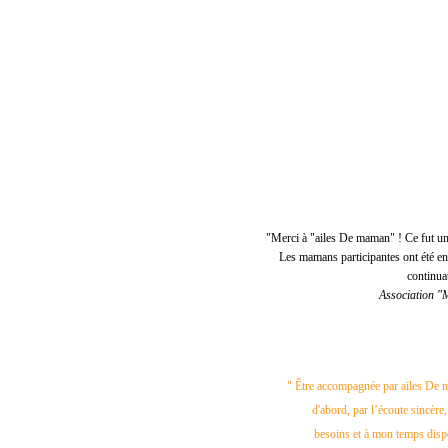
"Merci à "ailes De maman" ! Ce fut un r
Les mamans participantes ont été en
continua
Association "
" Être accompagnée par ailes De m
d'abord, par l’écoute sincère,
besoins et à mon temps disp