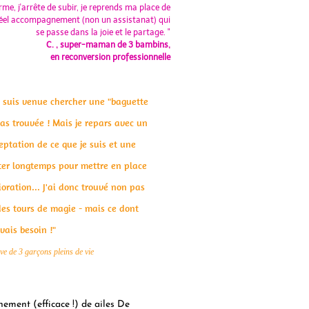
irme, j'arrête de subir, je reprends ma place de
 réel accompagnement (non un assistanat) qui
se passe dans la joie et le partage. "
C. , super-maman de 3 bambins,
en reconversion professionnelle
e suis venue chercher une "baguette
pas trouvée ! Mais je repars avec un
ptation de ce que je suis et une
ter longtemps pour mettre en place
ioration... J'ai donc trouvé non pas
des tours de magie - mais ce dont
avais besoin !"
ive de 3 garçons pleins de vie
ement (efficace !) de ailes De