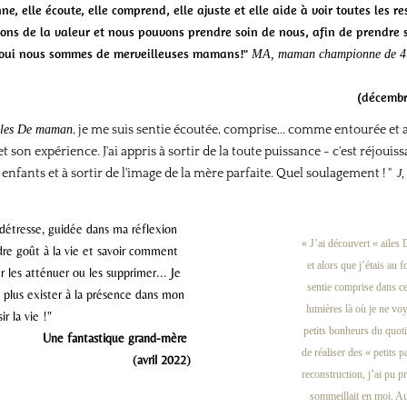
nne, elle écoute, elle comprend, elle ajuste et elle aide à voir toutes les r
ons de la valeur et nous pouvons prendre soin de nous, afin de prendre 
et oui nous sommes de merveilleuses mamans!"
MA, maman championne de 4 
(décembr
iles De maman
, je me suis sentie écoutée, comprise... comme entourée e
 son expérience. J'ai appris à sortir de la toute puissance - c'est réjouis
 enfants et à sortir de l'image de la mère parfaite. Quel soulagement ! "
J,
détresse, guidée dans ma réflexion
« J’ai découvert « aile
e goût à la vie et savoir comment
et alors que j’étais au 
les atténuer ou les supprimer... Je
sentie comprise dans ce
e plus exister à la présence dans mon
lumières là où je ne voy
r la vie !"
petits bonheurs du quo
Une fantastique grand-mère
de réaliser des « petits 
(avril 2022)
reconstruction, j’ai pu p
sommeillait en moi. Au