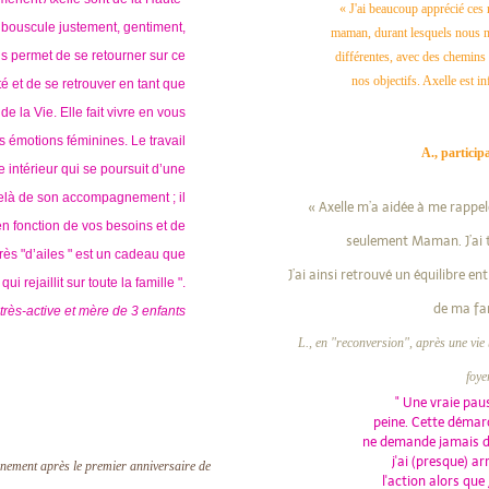
« J'ai beaucoup apprécié ce
 bouscule justement, gentiment,
maman, durant lesquels nous 
s permet de se retourner sur ce
différentes, avec des chemins 
nos objectifs. Axelle est 
é et de se retrouver en tant que
 la Vie. Elle fait vivre en vous
s émotions féminines. Le travail
A., particip
 intérieur qui se poursuit d’une
elà de son accompagnement ; il
« Axelle m’a aidée à me rappele
en fonction de vos besoins et de
seulement Maman. J’ai t
ès "d’ailes " est un cadeau que
J’ai ainsi retrouvé un équilibre e
 qui rejaillit sur toute la famille ".
de ma fam
très-active et mère de 3 enfants
L., en "reconversion",
après une vie 
foy
" Une vraie paus
peine. Cette démar
ne demande jamais d'ai
j'ai (presque) ar
gnement après le premier anniversaire de
l'action alors que