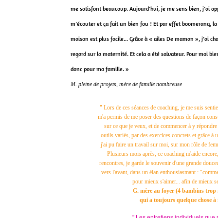
me satisfont beaucoup. Aujourd’hui, je me sens bien, j’ai ap
m’écouter et ça fait un bien fou ! Et par effet boomerang, la 
maison est plus facile... Grâce à « ailes De maman », j’ai 
regard sur la maternité. Et cela a été salvateur. Pour moi bien
donc pour ma famille. »
M. pleine de projets, mère de famille nombreuse
" Lors de ces séances de coaching, je me suis sentie 
m'a permis de me poser des questions de façon constr
sur ce que je veux, et de commencer à y répondre
outils variés, par des exercices concrets et grâce à 
j'ai pu faire un travail sur moi, sur mon rôle de fe
Plusieurs mois après, ce coaching m'aide encore,
rencontres, je garde le souvenir d'une grande douc
vers l'avant, dans un élan enthousiasmant : "comme
pour mieux s'aimer... afin de mieux s
G. mère au foyer (4 bambins trop
qui a toujours quelque chose à 
" Les entretiens individuels que