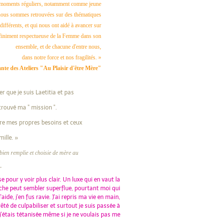
s moments réguliers, notamment comme jeune
nous sommes retrouvées sur des thématiques
différents, et qui nous ont aidé à avancer sur
infiniment respectueuse de la Femme dans son
ensemble, et de chacune d'entre nous,
dans notre force et nos fragilités. »
ante des Ateliers "Au Plaisir d'être Mère"
r que je suis Laetitia et pas
rouvé ma " mission ".
ntre mes propres besoins et ceux
ille. »
bien remplie et choisie de mère au
er
e pour y voir plus clair. Un luxe qui en vaut la
che peut sembler superflue, pourtant moi qui
de, j'en fus ravie. J'ai repris ma vie en main,
rêté de culpabiliser et surtout je suis passée à
 j'étais tétanisée même si je ne voulais pas me