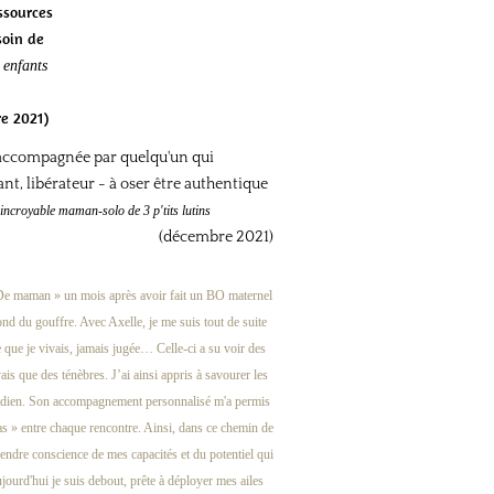
essources
soin de
enfants
e 2021)
t accompagnée par quelqu'un qui
sant, libérateur - à oser être authentique
 incroyable maman-solo de 3 p'tits lutins
(décembre 2021)
s De maman » un mois après avoir fait un BO maternel
fond du gouffre. Avec Axelle, je me suis tout de suite
 que je vivais, jamais jugée… Celle-ci a su voir des
ais que des ténèbres. J’ai ainsi appris à savourer les
tidien. Son accompagnement personnalisé m'a permis
pas » entre chaque rencontre. Ainsi, dans ce chemin de
rendre conscience de mes capacités et du potentiel qui
jourd'hui je suis debout, prête à déployer mes ailes