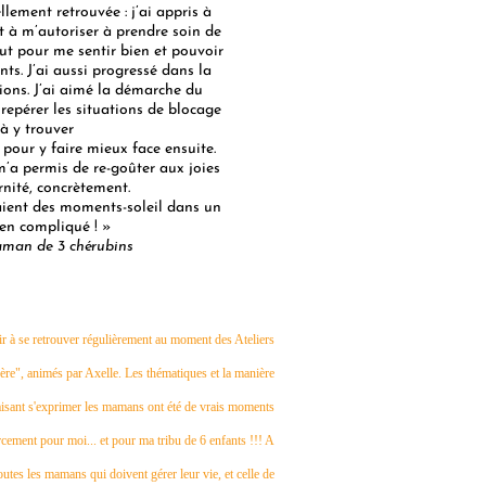
lement retrouvée : j’ai appris à
t à m’autoriser à prendre soin de
ut pour me sentir bien et pouvoir
s. J’ai aussi progressé dans la
ons. J’ai aimé la démarche du
repérer les situations de blocage
 à y trouver
pour y faire mieux face ensuite.
a permis de re-goûter aux joies
rnité, concrètement.
ient des moments-soleil dans un
en compliqué ! »
aman de 3 chérubins
ir à se retrouver régulièrement au moment des Ateliers
ère", animés par Axelle. Les thématiques et la manière
aisant s'exprimer les mamans ont été de vrais moments
cement pour moi... et pour ma tribu de 6 enfants !!! A
tes les mamans qui doivent gérer leur vie, et celle de