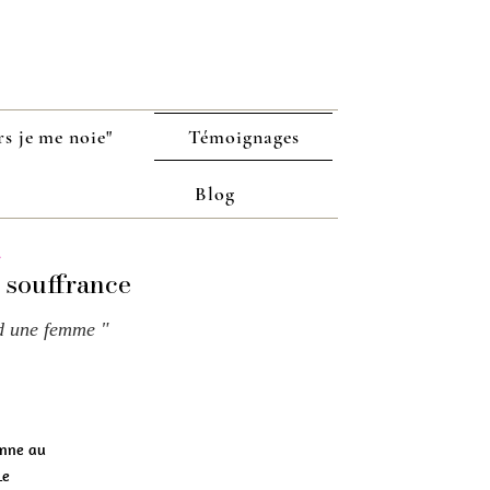
s je me noie"
Témoignages
Blog
n
 souffrance
rd une femme "
onne au
Le