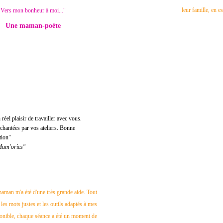
leur famille, en e
Vers mon bonheur à moi..."
Une maman-poète
éel plaisir de travailler avec vous.
chantées par vos ateliers. Bonne
tion"
Mum'ories"
aman m'a été d'une très grande aide. Tout
 les mots justes et les outils adaptés à mes
onible, chaque séance a été un moment de