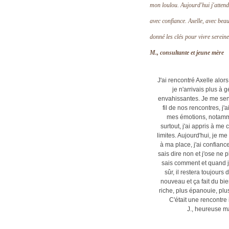
mon loulou. Aujourd'hui j'attend
avec confiance. Axelle, avec bea
donné les clés pour vivre serei
M., consultante et jeune mère
J'ai rencontré Axelle alors
je n'arrivais plus à
envahissantes. Je me sen
fil de nos rencontres, j'
mes émotions, notammen
surtout, j'ai appris à m
limites. Aujourd'hui, je m
à ma place, j'ai confianc
sais dire non et j'ose ne 
sais comment et quand j
sûr, il restera toujours
nouveau et ça fait du bi
riche, plus épanouie, plus
C'était une rencontre i
J., heureuse m