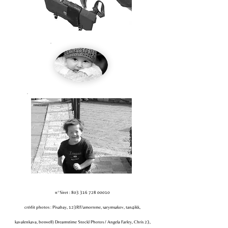
n°Siret :
803 316 728 00010
crédit photos : Pixabay, 123RF/amornme, sarymsakov, tan4ikk,
kavalenkava, boswell) Dreamstime Stockl Photos / Angela Farley, Chris 23,