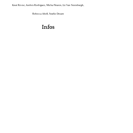
Knut Revne, Andres Rodriguez, Micha Fleuren, Liz Van Steenburgh,
Rebecca Abell, Studio Dream
Infos
pratiques
Durée
Forfait (
1
0
heures)
conseillé, pour un meilleur accompagnement
Fréquence
1 heure toutes les semaines
ou tous les 15 jours
(hors vacances scolaires).
Quand ?
Les
vendredi toute la
journée.
Coût indicatif
60 euros
la séance de 1
heure
.
Avant de commencer, nous