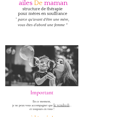
ailes
De
maman
structure de thérapie
pour mères en souffrance
"
parce qu'avant d'être une mère,
vous êtes d'abord une femme "
Important
En ce moment,
l
e vendredi
je ne peux vous accompagner que
.
..
et toujours en visio !