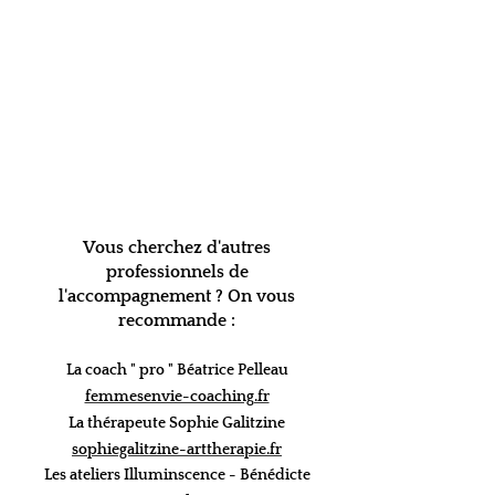
Vous cherchez d'autres
professionnels de
l'accompa
gnement ?
On vous
recommande :
L
a coach " pro " Béatrice Pelleau
femmesenvie-coaching.fr
La thérapeute
Sophie Galitzine
sophiegalitzine-arttherapie.fr
Les atel
iers Illuminscence - Bénédicte